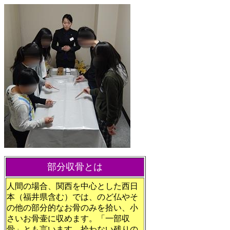
部分収骨とは
人間の場合、関西を中心とした西日
本（福井県含む）では、のど仏やそ
の他の部分的なお骨のみを拾い、小
さいお骨壷に収めます。「一部収
骨」とも言います。拾わない残りの