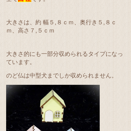
大きさは、約 幅５,８ｃｍ、奥行き５,８ｃ
ｍ、高さ７,５ｃｍ
大きさ的にも一部分収められるタイプになっ
ています。
のど仏は中型犬までしか収められません。