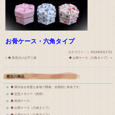
お骨ケース・六角タイプ
カテゴリー：｜ 2014年8月17日
«
◆ 形見分けお守り袋
◆ お骨ケース（六角タイプ）
»
最近の商品
◆ 展示会を何度も各地で開催、全国的に有名です。
◆ 足型メモリー（肉球）
◆ 肉球ケース
◆ お骨ケース（六角タイプ）
◆ お骨ケース（お家タイプ）