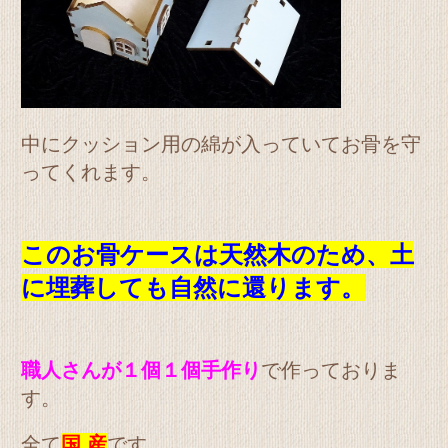
中にクッション用の綿が入っていてお骨を守
ってくれます。
このお骨ケースは天然木のため、土
に埋葬しても自然に還ります。
職人さんが１個１個手作り
で作っておりま
す。
全て
国 産
です。