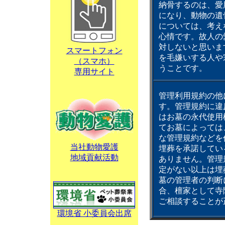
納骨するのは、愛
になり、動物の遺
については、考え
心情です。故人の
対しないと思いま
スマートフォン
を毛嫌いする人や
（スマホ）
うことです。
専用サイト
管理利用規約の他
す。管理規約に違
はお墓の永代使用
てお墓によっては
な管理規約などを
当社動物愛護
埋葬を承諾してい
地域貢献活動
ありません。管理
定がない以上は埋
墓の管理者の判断
合、檀家として寺
ご相談することが
環境省 小委員会出席