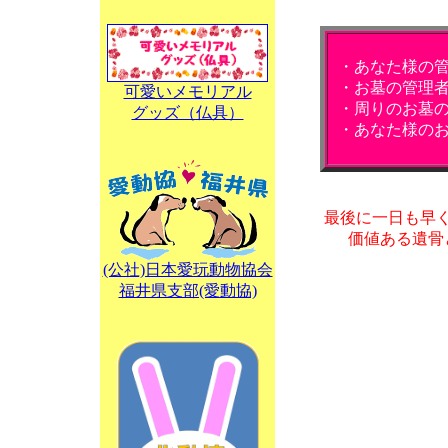
・あなた様の
・お墓の管理
可愛いメモリアル
・周りのお墓
グッズ（仏具）
・あなた様の
最後に一日も早
価値ある遺骨
(公社)日本愛玩動物協会
福井県支部(愛動協)