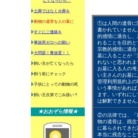
亡くなったら…
土葬ではなく火葬を
動物の遺骨を人の墓に
①は人間の遺骨に
書かれていません
すぐにご連絡を
的感情に適合し、
事故死ゼロへの願い
れることを目的と
宗教的感情に適合
大問題！糞放置！！
墓に入ることが「
れないと思われま
飼い主が亡くなったら
お墓に入る人の考
飼う前にチェック
い主さんのお墓に
管理利用規約上の
子供にとっての動物の死
いう事情があれば
ます。いずれにし
飼い主次第でごみ扱い？
は解釈できません
★おおぞら情報★
②の法律では、「
物の遺骨は、残念
に暮らされてきた
本当に残念なこと