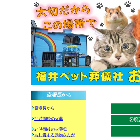
斎場長から
斎場長から
24時間後の火葬
②廃
24時間後の火葬②
もし愛する動物さんが