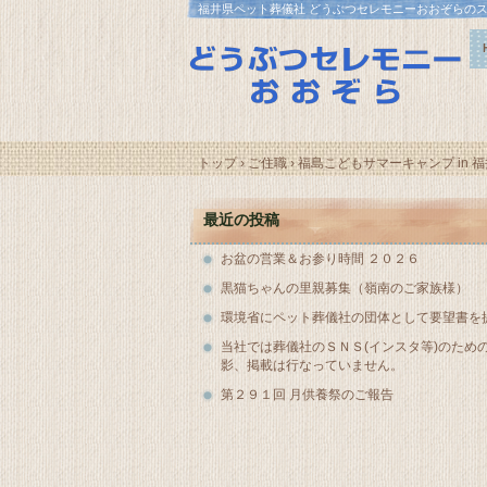
福井県ペット葬儀社 どうぶつセレモニーおおぞらの
トップ
›
ご住職
›
福島こどもサマーキャンプ in 福
最近の投稿
お盆の営業＆お参り時間 ２０２６
黒猫ちゃんの里親募集（嶺南のご家族様）
環境省にペット葬儀社の団体として要望書を
当社では葬儀社のＳＮＳ(インスタ等)のため
影、掲載は行なっていません。
第２９１回 月供養祭のご報告