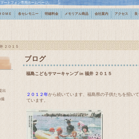
スマートフォン専用ホームページ。
ＨＯＭＥ
各セレモニー
明確料金
メモリアル商品
会社案内
アクセス
良
井 ２０１５
ブログ
福島こどもサマーキャンプ in 福井 ２０１５
提出
２０１２年
から続いています、福島県の子供たちを招い
の撮
ています。