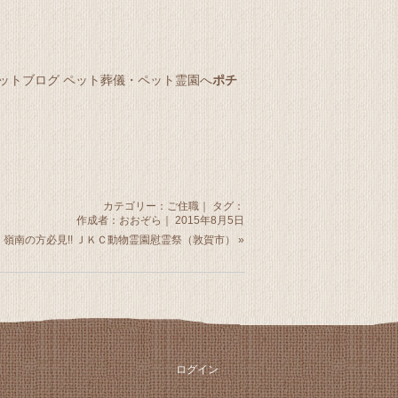
ポチ
カテゴリー：
ご住職
｜ タグ：
作成者：おおぞら｜ 2015年8月5日
嶺南の方必見!! ＪＫＣ動物霊園慰霊祭（敦賀市）
»
ログイン