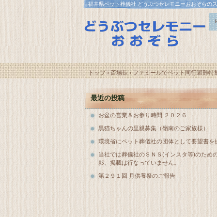
福井県ペット葬儀社 どうぶつセレモニーおおぞらの
トップ
›
斎場長
›
ファミールでペット同行避難特
最近の投稿
お盆の営業＆お参り時間 ２０２６
黒猫ちゃんの里親募集（嶺南のご家族様）
環境省にペット葬儀社の団体として要望書を
当社では葬儀社のＳＮＳ(インスタ等)のため
影、掲載は行なっていません。
第２９１回 月供養祭のご報告