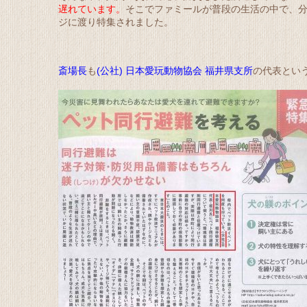
遅れています。
そこでファミールが普段の生活の中で、
ジに渡り特集されました。
斎場長
も
(公社) 日本愛玩動物協会 福井県支所
の代表とい