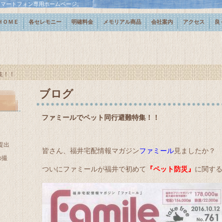
スマートフォン専用ホームページ。
ＨＯＭＥ
各セレモニー
明確料金
メモリアル商品
会社案内
アクセス
良
集！！
ブログ
ファミールでペット同行避難特集！！
提出
皆さん、福井宅配情報マガジン
ファミール
見ましたか？
の撮
ついにファミールが福井で初めて
『ペット防災』
に関す