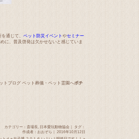
所を通じて、
ペット防災イベント
や
セミナー
ために、普及啓発は欠かせないと感じていま
ポチ
カテゴリー：
斎場長
,
日本愛玩動物協会
｜ タグ：
作成者：おおぞら｜ 2016年10月12日
ットｄｅ女子博 ２０１６ いよいよ明後日です！！
»