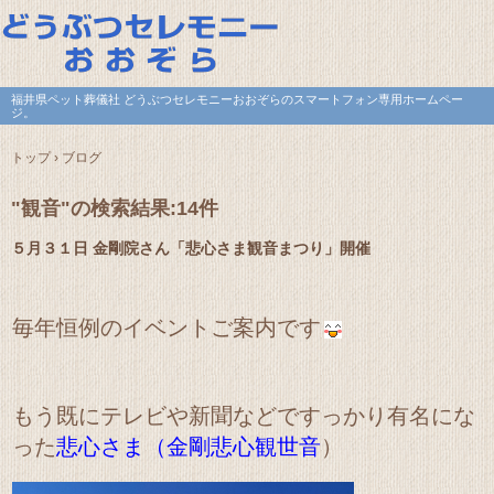
福井県ペット葬儀社 どうぶつセレモニーおおぞらのスマートフォン専用ホームペー
ジ。
トップ
›
ブログ
"観音"の検索結果:14件
５月３１日 金剛院さん「悲心さま観音まつり」開催
毎年恒例のイベントご案内です
もう既にテレビや新聞などですっかり有名にな
った
悲心さま（金剛悲心観世音
）