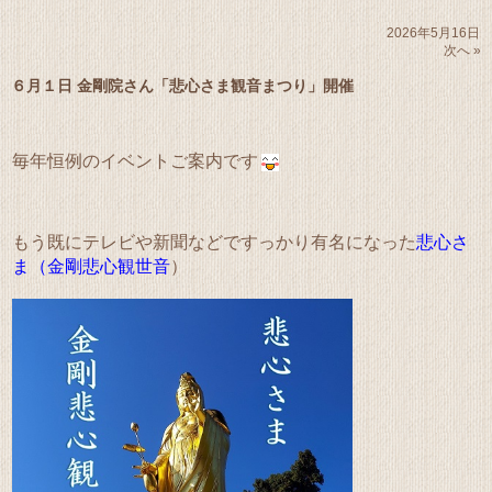
2026年5月16日
次へ »
６月１日 金剛院さん「悲心さま観音まつり」開催
毎年恒例のイベントご案内です
もう既にテレビや新聞などですっかり有名になった
悲心さ
ま（金剛悲心観世音
）