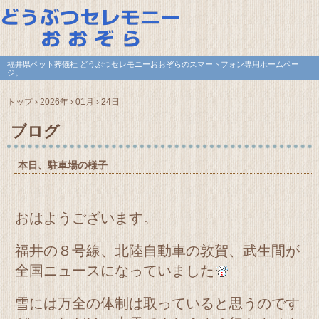
福井県ペット葬儀社 どうぶつセレモニーおおぞらのスマートフォン専用ホームペー
ジ。
トップ
›
2026年
›
01月
›
24日
ブログ
本日、駐車場の様子
おはようございます。
福井の８号線、北陸自動車の敦賀、武生間が
全国ニュースになっていました
雪には万全の体制は取っていると思うのです