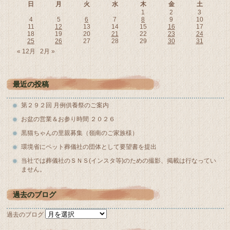
日
月
火
水
木
金
土
1
2
3
4
5
6
7
8
9
10
11
12
13
14
15
16
17
18
19
20
21
22
23
24
25
26
27
28
29
30
31
« 12月
2月 »
最近の投稿
第２９２回 月例供養祭のご案内
お盆の営業＆お参り時間 ２０２６
黒猫ちゃんの里親募集（嶺南のご家族様）
環境省にペット葬儀社の団体として要望書を提出
当社では葬儀社のＳＮＳ(インスタ等)のための撮影、掲載は行なってい
ません。
過去のブログ
過去のブログ