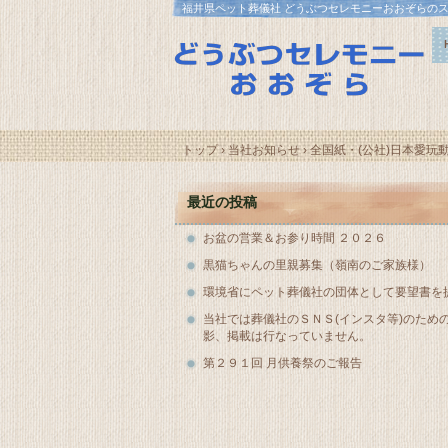
福井県ペット葬儀社 どうぶつセレモニーおおぞらの
トップ
›
当社お知らせ
›
全国紙・(公社)日本愛玩
最近の投稿
お盆の営業＆お参り時間 ２０２６
黒猫ちゃんの里親募集（嶺南のご家族様）
環境省にペット葬儀社の団体として要望書を
当社では葬儀社のＳＮＳ(インスタ等)のため
影、掲載は行なっていません。
第２９１回 月供養祭のご報告