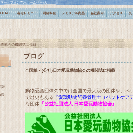
スマートフォン専用ホームページ。
ＨＯＭＥ
各セレモニー
明確料金
メモリアル商品
会社案内
アクセス
良
動物協会の機関誌に掲載
ブログ
全国紙・(公社)日本愛玩動物協会の機関誌に掲載
提出
動物愛護団体の中では全国で最大級の団体や、ペ
の撮
で歴史もある
『愛玩動物飼養管理士（ペットケア
な団体
『公益社団法人 日本愛玩動物協会』