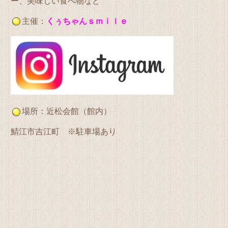
ー、美味しい食べ物など
主催：
くぅちゃんｓｍｉｌｅ
場所：近松会館（館内）
鯖江市吉江町 ※駐車場あり