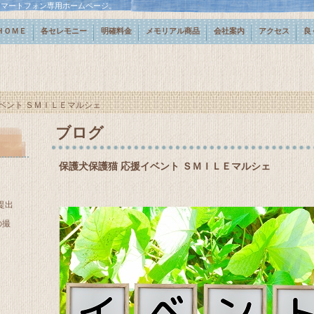
スマートフォン専用ホームページ。
ＨＯＭＥ
各セレモニー
明確料金
メモリアル商品
会社案内
アクセス
良
ベント ＳＭＩＬＥマルシェ
ブログ
保護犬保護猫 応援イベント ＳＭＩＬＥマルシェ
提出
の撮