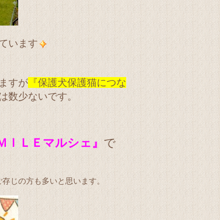
ています
ますが
『保護犬保護猫につな
は数少ないです。
ＳＭＩＬＥマルシェ』
で
ご存じの方も多いと思います。