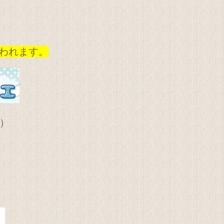
われます。
）