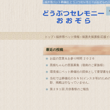
福井県ペット葬儀社 どうぶつセレモニーおおぞらの
トップ
›
福井県ペット情報
›
保護犬保護猫 応援イ
最近の投稿
お盆の営業＆お参り時間 ２０２６
黒猫ちゃんの里親募集（嶺南のご家族様）
環境省にペット葬儀社の団体として要望書を
当社では葬儀社のＳＮＳ(インスタ等)のため
影、掲載は行なっていません。
第２９１回 月供養祭のご報告