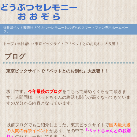
福井県ペット葬儀社 どうぶつセレモニーおおぞらのスマートフォン専用ホームペー
ジ。
トップ
›
当社思い
›
東京ビックサイトで『ペットとのお別れ』大反響！！
ブログ
東京ビックサイトで『ペットとのお別れ』大反響！！
坂川です。
今年最後のブログ
をこちらで締めくくらせて頂きま
す。人間同様、ペットちゃんの終活も関心が高くなってきていま
すのが分かる内容となっています。
以前ブログでもご紹介しました、東京ビックサイトで
国内最大級
の人間の葬祭イベント
があり、その中で
『ペットちゃんとのお別
れ』
のセミナーをしてきました。