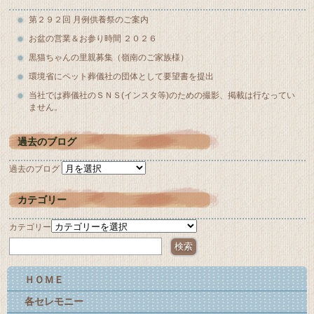
第２９２回 月例供養祭のご案内
お盆の営業＆お参り時間 ２０２６
黒猫ちゃんの里親募集（嶺南のご家族様）
環境省にペット葬儀社の団体として要望書を提出
当社では葬儀社のＳＮＳ(インスタ等)のための撮影、掲載は行なってい
ません。
過去のブログ
過去のブログ
カテゴリー
カテゴリー
ＨＯＭＥ
各セレモニー