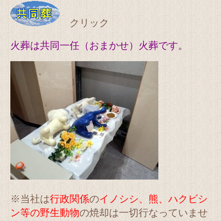
クリック
火葬は共同一任（おまかせ）火葬です。
※当社は
行政関係
の
イノシシ、熊、ハクビシ
ン等の野生動物
の焼却は一切行なっていませ