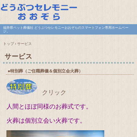
福井県ペット葬儀社 どうぶつセレモニーおおぞらのスマートフォン専用ホームペー
ジ。
トップ
›
サービス
サービス
●特別葬（ご住職葬儀＆個別立会火葬）
クリック
人間とほぼ同様のお葬式です。
火葬は個別立会い火葬です。