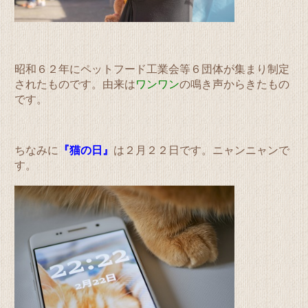
昭和６２年にペットフード工業会等６団体が集まり制定
されたものです。由来は
ワンワン
の鳴き声からきたもの
です。
ちなみに
『猫の日』
は２月２２日です。ニャンニャンで
す。