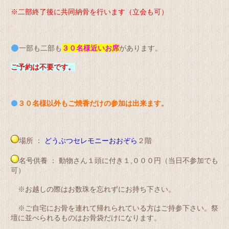
※二部終了後に共同納骨を行います（立会も可）
一部も二部も
３０名様近いお席
があります。
ご予約は不要です。
３０名様以外もご焼香だけの参加は出来ます。
場所 ：
どうぶつセレモニーおおぞら
２階
名号供養 ： 動物さん１頭に付き１,０００円（当日不参加でも
可）
※お越しの際はお数珠を忘れずにお持ち下さい。
※ご自宅にお骨を連れて帰れられている方はご持参下さい。祭
壇に並べられるものはお骨袋だけになります。