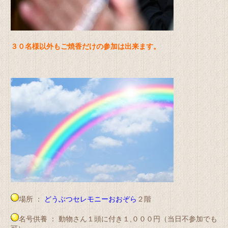
３０名様以外もご焼香だけの参加は出来ます。
場所 ：
どうぶつセレモニーおおぞら
２階
名号供養 ： 動物さん１頭に付き１,０００円（当日不参加でも