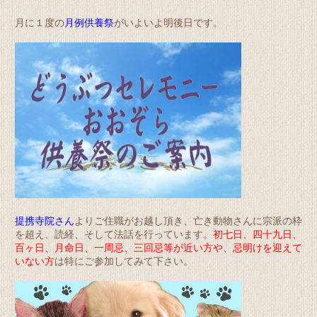
月に１度の
月例供養祭
がいよいよ明後日です。
提携寺院さん
よりご住職がお越し頂き、亡き動物さんに宗派の枠
を超え、読経、そして法話を行っています。
初七日、四十九日、
百ヶ日、月命日、一周忌、三回忌等が近い方や、忌明けを迎えて
いない方
は特にご参加してみて下さい。