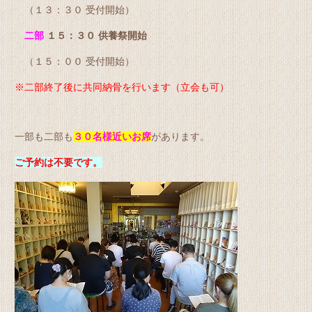
（１３：３０ 受付開始）
二部
１５：３０ 供養祭開始
（１５：００ 受付開始）
※二部終了後に共同納骨を行います（立会も可）
一部も二部も
３０名様近いお席
があります。
ご予約は不要です。