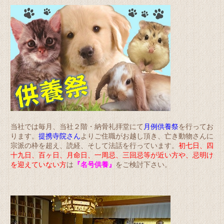
当社では毎月、当社２階・納骨礼拝堂にて
月例供養祭
を行ってお
ります。
提携寺院さん
よりご住職がお越し頂き、亡き動物さんに
宗派の枠を超え、読経、そして法話を行
っています。
初七日、四
十九日、百ヶ日、月命日、一周忌、三回忌等が近い方や、忌明け
を迎えていない方
は
『名号供養』
をご検討下さい。