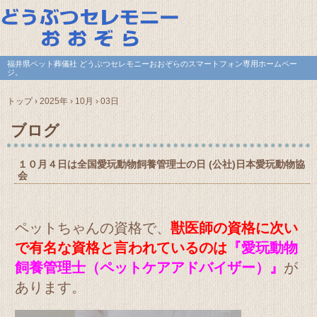
福井県ペット葬儀社 どうぶつセレモニーおおぞらのスマートフォン専用ホームペー
ジ。
トップ
›
2025年
›
10月
›
03日
ブログ
１０月４日は全国愛玩動物飼養管理士の日 (公社)日本愛玩動物協
会
ペットちゃんの資格で、
獣医師の資格に次い
で有名な資格と言われているのは
『愛玩動物
飼養管理士（ペットケアアドバイザー）』
が
あります。