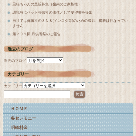
黒猫ちゃんの里親募集（嶺南のご家族様）
環境省にペット葬儀社の団体として要望書を提出
当社では葬儀社のＳＮＳ(インスタ等)のための撮影、掲載は行なってい
ません。
第２９１回 月供養祭のご報告
過去のブログ
過去のブログ
カテゴリー
カテゴリー
ＨＯＭＥ
各セレモニー
明確料金